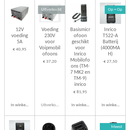
Uitverkocht
Op = Op
12V
Voeding
Basismicr
Inrico
voeding
230V
ofoon
T522-A
5A
voor
geschikt
Batterij
Voipmobil
voor
(4000MA
€ 40,95
ofoons
Inrico
H)
Mobilofo
€ 37,20
€ 27,50
ons (TM-
7 MK2 en
TM-9)
inrico
€ 81,95
In winkelwagen
Uitverkocht
In winkelwagen
In winkelwagen
Meest