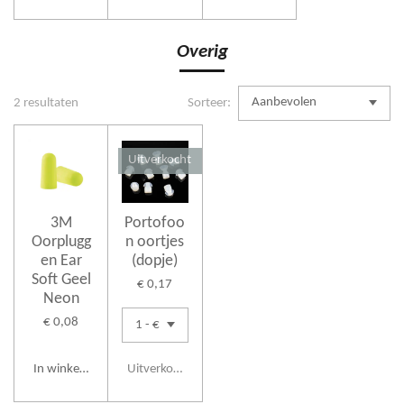
Overig
2 resultaten
Sorteer:
Uitverkocht
3M
Portofoo
Oorplugg
n oortjes
en Ear
(dopje)
Soft Geel
€ 0,17
Neon
€ 0,08
In winkelwagen
Uitverkocht