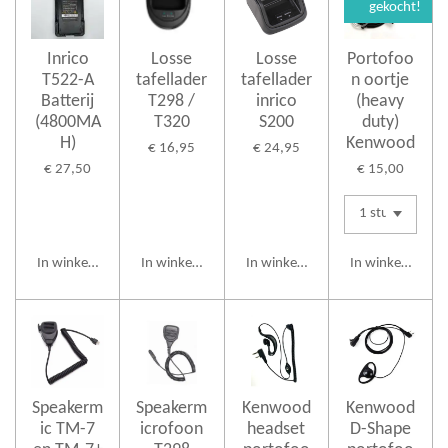
gekocht!
Inrico
Losse
Losse
Portofoo
T522-A
tafellader
tafellader
n oortje
Batterij
T298 /
inrico
(heavy
(4800MA
T320
S200
duty)
H)
Kenwood
€ 16,95
€ 24,95
€ 27,50
€ 15,00
In winkelwagen
In winkelwagen
In winkelwagen
In winkelwagen
Speakerm
Speakerm
Kenwood
Kenwood
ic TM-7
icrofoon
headset
D-Shape