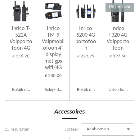
Uitverkocht
Inrico T-
Inrico
Inrico
Inrico
522A
TM-9
S200 4G
T320 4G
Voipporto
Voipmobil
portofoo
Voipporto
foon 4G
ofoon 4"
n
foon
display
€ 156,20
€ 229,95
€ 197,50
met gps
wifi/4G
€ 280,00
Bekijk details
Bekijk details
Bekijk details
Uitverkocht
Accessoires
15 resultaten
Sorteer: