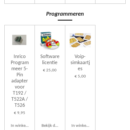
Programmeren
Inrico
Software
Voip-
Program
licentie
simkaartj
meer 5-
es
€ 25,00
Pin
€ 5,00
adapter
voor
T192 /
T522A /
T526
€ 9,95
In winkelwagen
Bekijk details
In winkelwagen