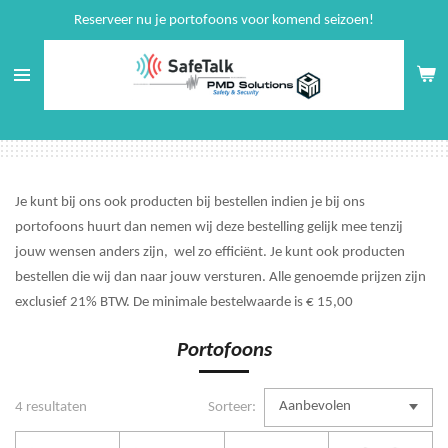
Reserveer nu je portofoons voor komend seizoen!
Ga
direct
naar
de
hoofdinhoud
Je kunt bij ons ook producten bij bestellen indien je bij ons
portofoons huurt dan nemen wij deze bestelling gelijk mee tenzij
jouw wensen anders zijn, wel zo efficiënt. Je kunt ook producten
bestellen die wij dan naar jouw versturen. Alle genoemde prijzen zijn
exclusief 21% BTW. De minimale bestelwaarde is € 15,00
Portofoons
4 resultaten
Sorteer: