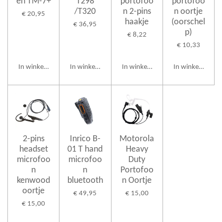
en TM-7+
T298
portofoo
portofoo
/T320
n 2-pins
n oortje
€ 20,95
haakje
(oorschel
€ 36,95
p)
€ 8,22
€ 10,33
In winkelwagen
In winkelwagen
In winkelwagen
In winkelwagen
2-pins
Inrico B-
Motorola
headset
01 T hand
Heavy
microfoo
microfoo
Duty
n
n
Portofoo
kenwood
bluetooth
n Oortje
oortje
€ 49,95
€ 15,00
€ 15,00