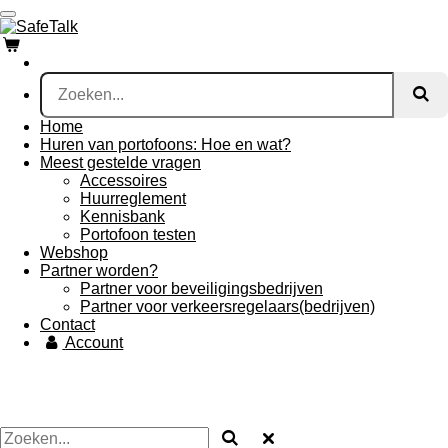
Ga
direct
naar
de
hoofdinhoud
Home
Huren van portofoons: Hoe en wat?
Meest gestelde vragen
Accessoires
Huurreglement
Kennisbank
Portofoon testen
Webshop
Partner worden?
Partner voor beveiligingsbedrijven
Partner voor verkeersregelaars(bedrijven)
Contact
Account