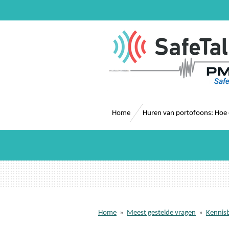
Ga
direct
naar
de
hoofdinhoud
Home
Huren van portofoons: Hoe
Home
»
Meest gestelde vragen
»
Kennis