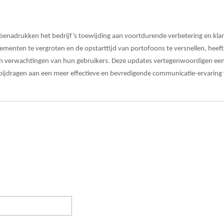
benadrukken het bedrijf’s toewijding aan voortdurende verbetering en klan
ementen te vergroten en de opstarttijd van portofoons te versnellen, heeft
n verwachtingen van hun gebruikers. Deze updates vertegenwoordigen een
jk bijdragen aan een meer effectieve en bevredigende communicatie-ervaring 